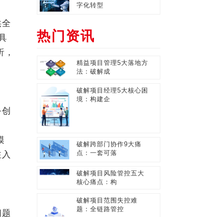
字化转型
供全
热门资讯
具
析，
精益项目管理5大落地方
法：破解成
破解项目经理5大核心困
境：构建企
务创
模
破解跨部门协作9大痛
点：一套可落
注入
破解项目风险管控五大
核心痛点：构
破解项目范围失控难
题：全链路管控
问题