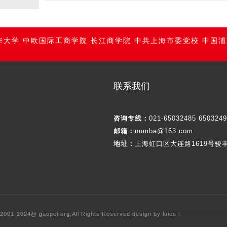
华大学
中欧国际工商学院
长江商学院
中共上海市委党校
中国浦
联系我们
咨询专线：
021-65032485 650324
邮箱：
numba@163.com
地址：
上海虹口区大连路1619号骏
 2001-2024@ gaopei.org,All Rights Reserved,design by luice；
沪ICP备13032