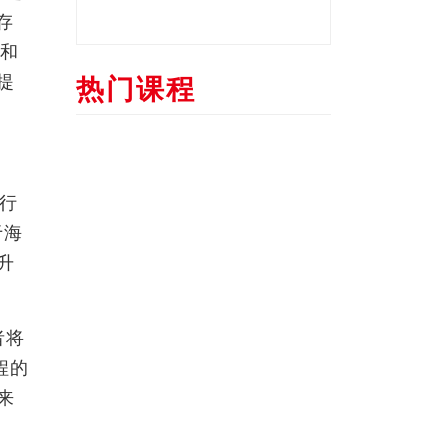
存
率和
提
热门课程
进行
于海
升
者将
程的
来