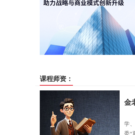
课程师资：
金
学
委“