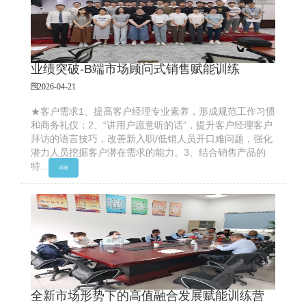
业绩突破-B端市场顾问式销售赋能训练
2026-04-21
★客户需求1、提高客户经理专业素养，形成规范工作习惯
和商务礼仪；2、“讲用户愿意听的话”，提升客户经理客户
拜访的语言技巧，改善新入职/低销人员开口难问题，强化
潜力人员挖掘客户潜在需求的能力。3、结合销售产品的
特...
详细
全新市场形势下的高值融合发展赋能训练营