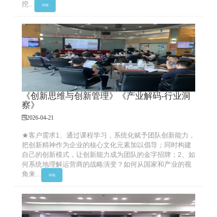
挖...
详细
《创新思维与创新管理》《产业解码-行业洞
察》
2026-04-21
★客户需求1、通过课程学习，系统化赋予团队创新能力，
把创新精神作为企业的核心文化元素加以倡导；同时构建
自己的创新模式，让创新能力成为团队的金字招牌；2、如
何系统地理解运营商的战略演变？如何从国家和产业的视
角来...
详细