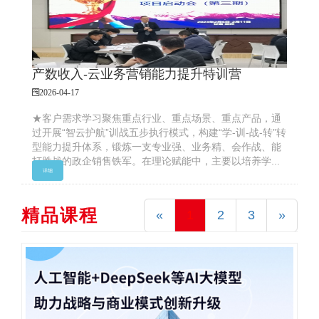
产数收入-云业务营销能力提升特训营
2026-04-17
★客户需求学习聚焦重点行业、重点场景、重点产品，通
过开展“智云护航”训战五步执行模式，构建“学-训-战-转”转
型能力提升体系，锻炼一支专业强、业务精、会作战、能
打胜战的政企销售铁军。在理论赋能中，主要以培养学...
详细
精品课程
«
1
2
3
»