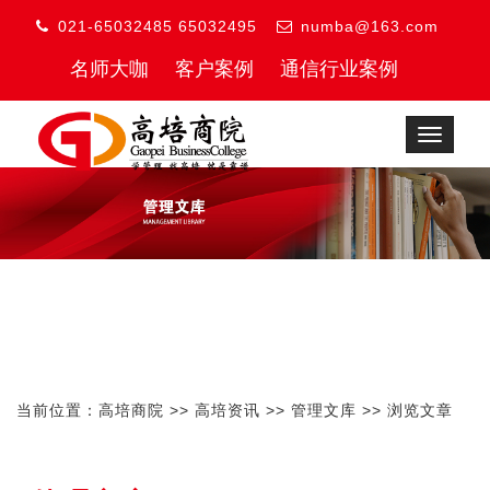
021-65032485 65032495
numba@163.com
名师大咖
客户案例
通信行业案例
Toggle
navigat
当前位置：
高培商院
>>
高培资讯
>>
管理文库
>> 浏览文章