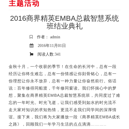
主题活动
2016商界精英EMBA总裁智慧系统
班结业典礼
作者： admin
2016年11月01日
阅读人数:
341
金秋十月，一个收获的季节！在生命的长河中，总有一段
经历让你终生难忘，总有一份情感让你刻骨铭心，总有一
份理想让你永不放弃，总有一种力量让你奋然前行。俗话
说：百年修得同船渡，千年修同窗读。我们怀揣心中的梦
想，聚集在商界精英
EMBA
总裁智慧系统班，共同度过了难
忘的一年时光。时光飞逝，让我们感受到如水的时光流不
走大家对知识的求知热情，更流不走我们同学间的深厚情
谊。接下来，我们将为大家播放一段《商界精英
EMBA
成长
之路》，回顾我们一年学习生活的点点滴滴
………..