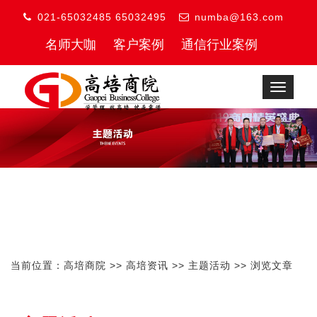
021-65032485 65032495
numba@163.com
名师大咖
客户案例
通信行业案例
Toggle
navigat
当前位置：
高培商院
>>
高培资讯
>>
主题活动
>> 浏览文章